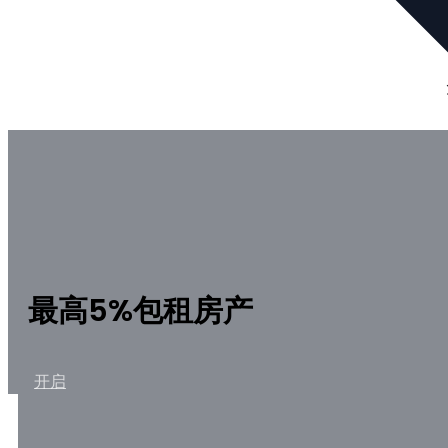
最高5%包租房产
开启