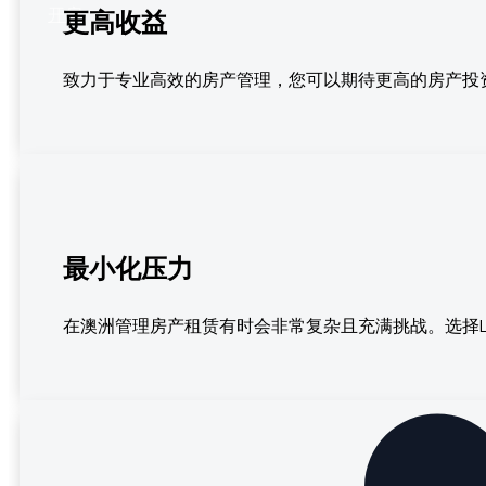
开启
更高收益
致力于专业高效的房产管理，您可以期待更高的房产投
最小化压力
在澳洲管理房产租赁有时会非常复杂且充满挑战。选择La