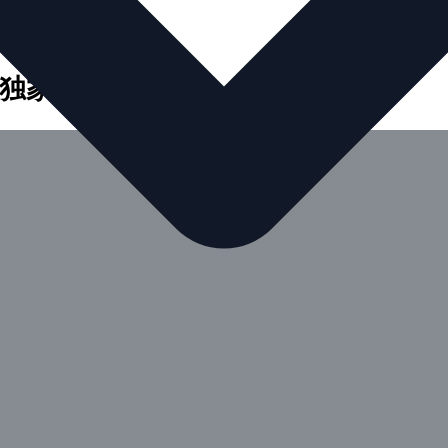
独家专供投资房产