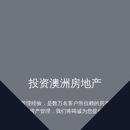
投资澳洲房地产
房产销售和房产管理经验，是数万名客户所信赖的房产伙伴。当您
来进行专业的房产管理，我们将竭诚为您提供全方位的专业